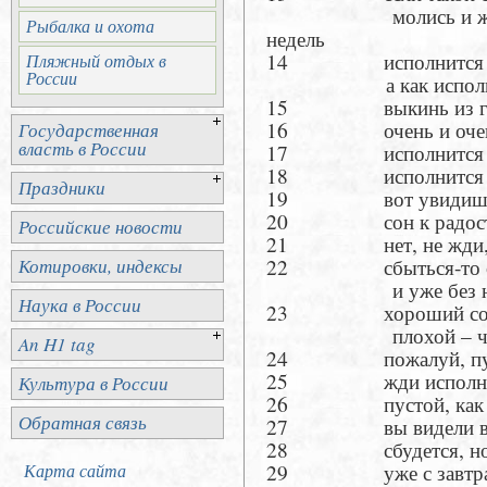
молись и жди его 
Рыбалка и охота
недель
14 исполнится тогда
Пляжный отдых в
России
а как исполнится 
15 выкинь из голов
16 очень и очень с
Государственная
власть в России
17 исполнится чере
18 исполнится день
Праздники
19 вот увидишь, исп
20 сон к радос
Российские новости
21 нет, не жди, с
22 сбыться-то сбудет
Котировки, индексы
и уже без над
Наука в России
23 хороший сон сбуд
плохой – чере
An H1 tag
24 пожалуй, пу
25 жди исполнения 
Культура в России
26 пустой, как пу
Обратная связь
27 вы видели вещий
28 сбудется, но не с
29 уже с завтрашнег
Карта сайта