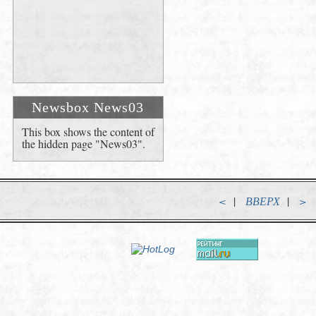
Newsbox News03
This box shows the content of
the hidden page "News03".
<
|
ВВЕРХ
|
>