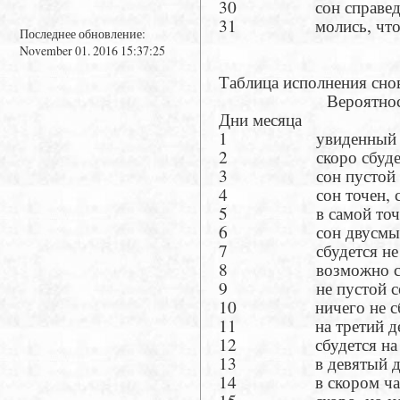
30 сон справедлив и 
31 молись, чтоб ис
Последнее обновление:
November 01. 2016 15:37:25
Таблица исполнения сно
Вероятность исп
Дни месяца
1 увиденный сон н
2 скоро сбудет
3 сон пустой
4 сон точен, сбу
5 в самой точнос
6 сон двусмысл
7 сбудется не с
8 возможно сбу
9 не пустой с
10 ничего не сбу
11 на третий день
12 сбудется на се
13 в девятый день 
14 в скором часу 