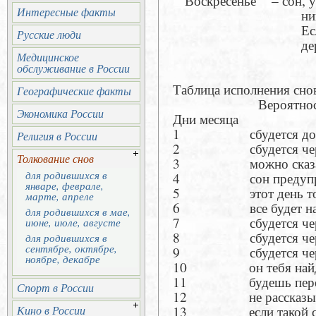
Воскресенье – сон, ув
Интересные факты
никому не ра
Если дитя расс
Русские люди
держите его о
Медицинское
обслуживание в России
Таблица исполнения сно
Географические факты
Вероятность исп
Экономика России
Дни месяца
1 сбудется до в
Религия в России
2 сбудется чере
Толкование снов
3 можно сказать 
для родившихся в
4 сон предупре
январе, феврале,
5 этот день точе
марте, апреле
6 все будет наоборо
для родившихся в мае,
7 сбудется через
июне, июле, августе
8 сбудется через
для родившихся в
сентябре, октябре,
9 сбудется через 
ноябре, декабре
10 он тебя найд
11 будешь пережив
Спорт в России
12 не рассказывай н
13 если такой сон 
Кино в России