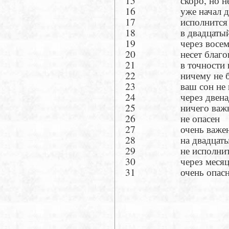
15 скоро, но не 
16 уже начал дей
17 исполнится чере
18 в двадцатый де
19 через восемь д
20 несет благополу
21 в точности ис
22 ничему не бы
23 ваш сон не ис
24 через двенадцат
25 ничего важного
26 не опасен
27 очень важе
28 на двадцатый че
29 не исполнит
30 через месяц и
31 очень опасны