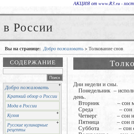
АКЦИЯ от www.R3.ru - хостин
в России
Вы на странице:
Добро пожаловать
> Толкование снов
Толк
СОДЕРЖАНИЕ
Дни недели и сны.
Добро пожаловать
Понедельник – исполнит
день.
Краткий обзор о России
Вторник – сон может
Мода в России
Среда – сон пре
Четверг – сон не и
Кухня
Пятница – сон пре
Русские кулинарные
Суббота – сон сбыва
рецепты